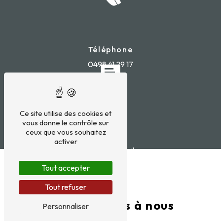
Téléphone
0498 41 29 17
Ce site utilise des cookies et
vous donne le contrôle sur
ceux que vous souhaitez
E-mail
activer
titeuxsandy@gmail.com
Tout accepter
Tout refuser
N'hésitez pas à nous
Personnaliser